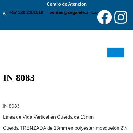
Ir
Centro de Atención
F
I
+57 320 2181516
ventas@segalelectric.com
al
contenido
a
n
c
s
e
t
b
a
IN 8083
o
g
o
r
IN 8083
k
a
Línea de Vida Vertical en Cuerda de 13mm
Cuerda TRENZADA de 13mm en polyester, mosquetón 2¼