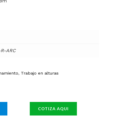
,8m
-R-ARC
onamiento
,
Trabajo en alturas
COTIZA AQUI