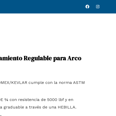
F
I
a
n
c
s
e
t
b
a
o
g
o
r
k
a
m
namiento Regulable para Arco
a NOMEX/KEVLAR cumple con la norma ASTM
¾ con resistencia de 5000 lbf y en
ma graduable a través de una HEBILLA.