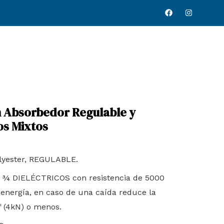
F
I
a
n
c
s
e
t
b
a
o
g
o
r
k
a
m
on Absorbedor Regulable y
os Mixtos
olyester, REGULABLE.
 DIELÉCTRICOS con resistencia de 5000
 energía, en caso de una caída reduce la
f (4kN) o menos.