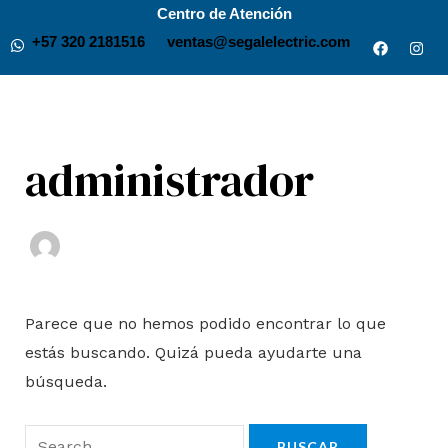
Ir
Buscar
Centro de Atención
F
I
al
por:
+57 320 2181516
ventas@segalelectric.com
a
n
c
s
contenido
e
t
b
a
o
g
o
r
k
a
administrador
m
Parece que no hemos podido encontrar lo que
estás buscando. Quizá pueda ayudarte una
búsqueda.